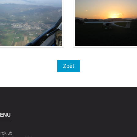
Zpět
ENU
roklub