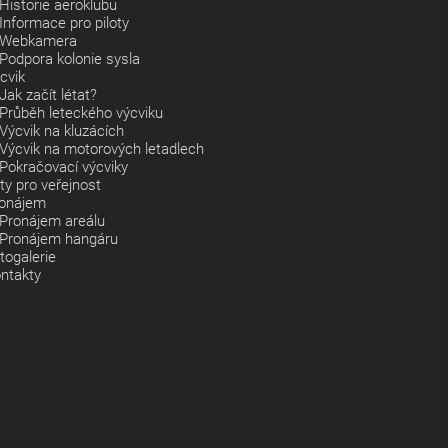
Historie aeroklubu
Informace pro piloty
Webkamera
Podpora kolonie sysla
cvik
Jak začít létat?
Průběh leteckého výcviku
Výcvik na kluzácích
Výcvik na motorových letadlech
Pokračovací výcviky
ty pro veřejnost
onájem
Pronájem areálu
Pronájem hangáru
togalerie
ntakty