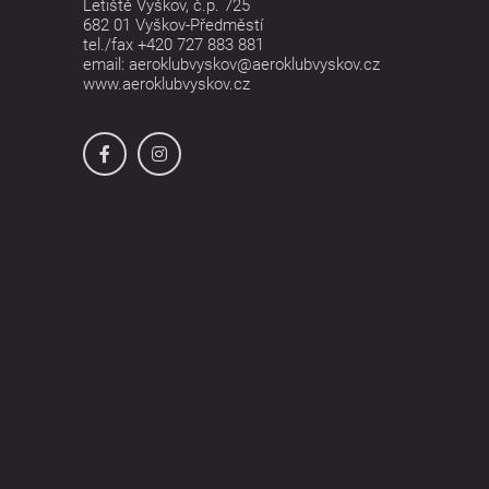
Letiště Vyškov, č.p. 725
682 01 Vyškov-Předměstí
tel./fax
+420 727 883 881
email:
aeroklubvyskov@aeroklubvyskov.cz
www.aeroklubvyskov.cz