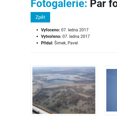
Fotogalerie:
Par f
Zpět
Vyfoceno:
07. ledna 2017
Vytvořeno:
07. ledna 2017
Přidal:
Šimek, Pavel