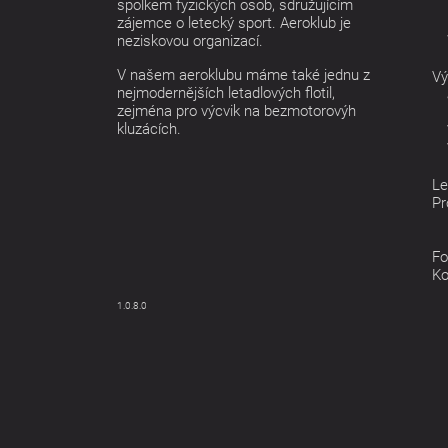
spolkem fyzických osob, sdružujícím
zájemce o letecký sport. Aeroklub je
neziskovou organizací.
V našem aeroklubu máme také jednu z
Vý
nejmodernějších letadlových flotil,
zejména pro výcvik na bezmotorovýh
kluzácích.
Le
Pr
Fo
Ko
1.0.8.0