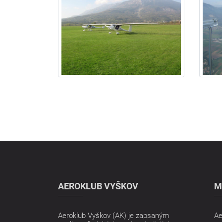
AEROKLUB VYŠKOV
M
Aeroklub Vyškov (AK) je zapsaným
Ae