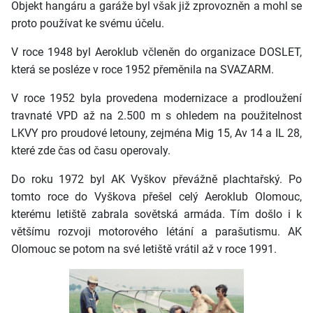
Objekt hangáru a garáže byl však již zprovozněn a mohl se
proto používat ke svému účelu.
V roce 1948 byl Aeroklub včleněn do organizace DOSLET,
která se posléze v roce 1952 přeměnila na SVAZARM.
V roce 1952 byla provedena modernizace a prodloužení
travnaté VPD až na 2.500 m s ohledem na použitelnost
LKVY pro proudové letouny, zejména Mig 15, Av 14 a IL 28,
které zde čas od času operovaly.
Do roku 1972 byl AK Vyškov převážně plachtařský. Po
tomto roce do Vyškova přešel celý Aeroklub Olomouc,
kterému letiště zabrala sovětská armáda. Tím došlo i k
většímu rozvoji motorového létání a parašutismu. AK
Olomouc se potom na své letiště vrátil až v roce 1991.