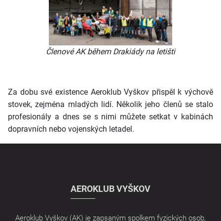
Členové AK během Drakiády na letišti
Za dobu své existence Aeroklub Vyškov přispěl k výchově
stovek, zejména mladých lidí. Několik jeho členů se stalo
profesionály a dnes se s nimi můžete setkat v kabinách
dopravních nebo vojenských letadel.
AEROKLUB VYŠKOV
Aeroklub Vyškov (AK) je zapsaným spolkem fyzických osob,