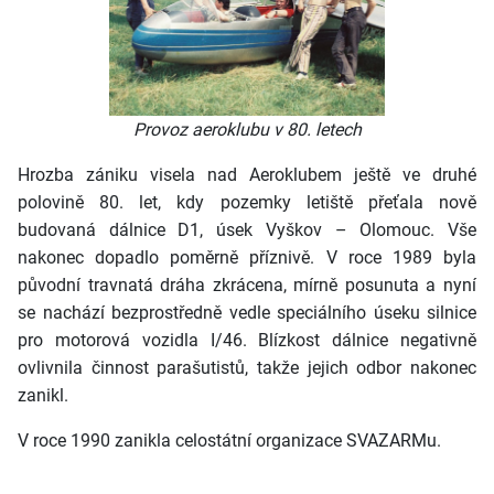
Provoz aeroklubu v 80. letech
Hrozba zániku visela nad Aeroklubem ještě ve druhé
polovině 80. let, kdy pozemky letiště přeťala nově
budovaná dálnice D1, úsek Vyškov – Olomouc. Vše
nakonec dopadlo poměrně příznivě. V roce 1989 byla
původní travnatá dráha zkrácena, mírně posunuta a nyní
se nachází bezprostředně vedle speciálního úseku silnice
pro motorová vozidla I/46. Blízkost dálnice negativně
ovlivnila činnost parašutistů, takže jejich odbor nakonec
zanikl.
V roce 1990 zanikla celostátní organizace SVAZARMu.