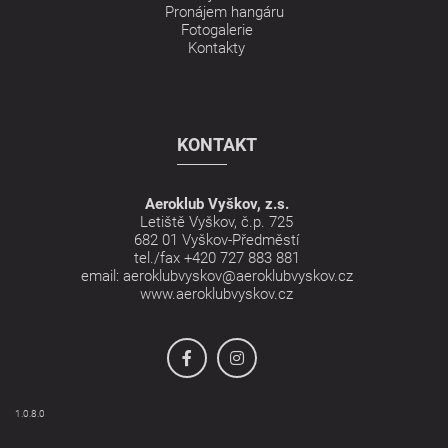
Pronájem hangáru
Fotogalerie
Kontakty
KONTAKT
Aeroklub Vyškov, z.s.
Letiště Vyškov, č.p. 725
682 01 Vyškov-Předměstí
tel./fax
+420 727 883 881
email:
aeroklubvyskov@aeroklubvyskov.cz
www.aeroklubvyskov.cz
1.0.8.0