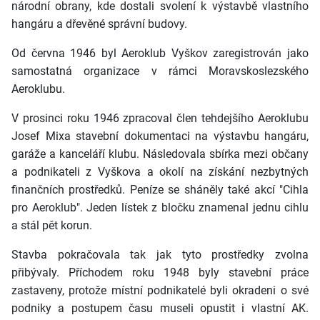
národní obrany, kde dostali svolení k výstavbě vlastního
hangáru a dřevěné správní budovy.
Od června 1946 byl Aeroklub Vyškov zaregistrován jako
samostatná organizace v rámci Moravskoslezského
Aeroklubu.
V prosinci roku 1946 zpracoval člen tehdejšího Aeroklubu
Josef Mixa stavební dokumentaci na výstavbu hangáru,
garáže a kanceláří klubu. Následovala sbírka mezi občany
a podnikateli z Vyškova a okolí na získání nezbytných
finančních prostředků. Peníze se sháněly také akcí "Cihla
pro Aeroklub". Jeden lístek z bločku znamenal jednu cihlu
a stál pět korun.
Stavba pokračovala tak jak tyto prostředky zvolna
přibývaly. Příchodem roku 1948 byly stavební práce
zastaveny, protože místní podnikatelé byli okradeni o své
podniky a postupem času museli opustit i vlastní AK.