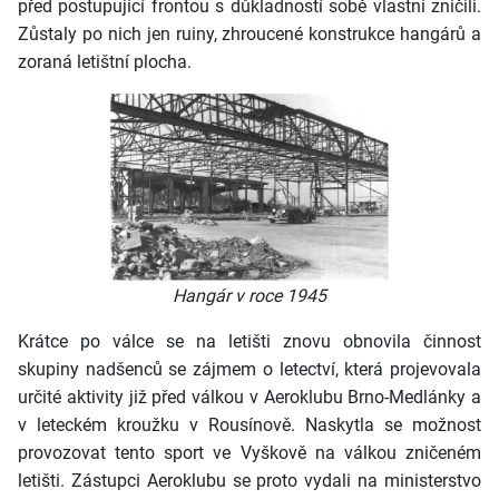
před postupující frontou s důkladností sobě vlastní zničili.
Zůstaly po nich jen ruiny, zhroucené konstrukce hangárů a
zoraná letištní plocha.
Hangár v roce 1945
Krátce po válce se na letišti znovu obnovila činnost
skupiny nadšenců se zájmem o letectví, která projevovala
určité aktivity již před válkou v Aeroklubu Brno-Medlánky a
v leteckém kroužku v Rousínově. Naskytla se možnost
provozovat tento sport ve Vyškově na válkou zničeném
letišti. Zástupci Aeroklubu se proto vydali na ministerstvo