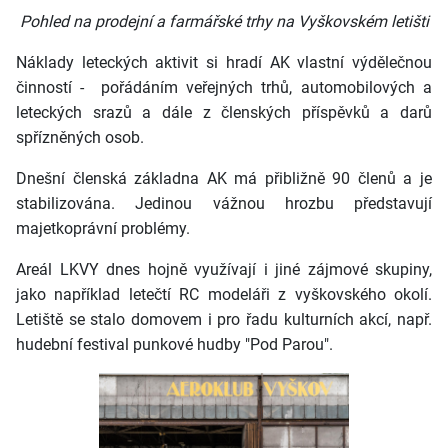
Pohled na prodejní a farmářské trhy na Vyškovském letišti
Náklady leteckých aktivit si hradí AK vlastní výdělečnou
činností - pořádáním veřejných trhů, automobilových a
leteckých srazů a dále z členských příspěvků a darů
spřízněných osob.
Dnešní členská základna AK má přibližně 90 členů a je
stabilizována. Jedinou vážnou hrozbu představují
majetkoprávní problémy.
Areál LKVY dnes hojně využívají i jiné zájmové skupiny,
jako například letečtí RC modeláři z vyškovského okolí.
Letiště se stalo domovem i pro řadu kulturních akcí, např.
hudební festival punkové hudby "Pod Parou".