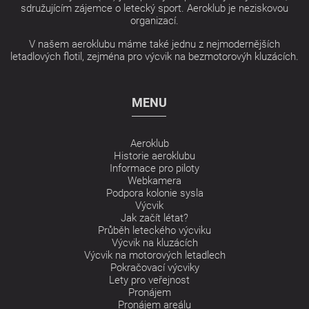
sdružujícím zájemce o letecký sport. Aeroklub je neziskovou
organizací.
V našem aeroklubu máme také jednu z nejmodernějších
letadlových flotil, zejména pro výcvik na bezmotorovýh kluzácích.
MENU
Aeroklub
Historie aeroklubu
Informace pro piloty
Webkamera
Podpora kolonie sysla
Výcvik
Jak začít létat?
Průběh leteckého výcviku
Výcvik na kluzácích
Výcvik na motorových letadlech
Pokračovací výcviky
Lety pro veřejnost
Pronájem
Pronájem areálu