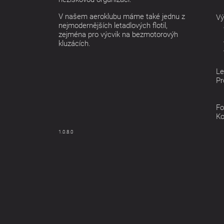
V našem aeroklubu máme také jednu z
Vý
nejmodernějších letadlových flotil,
zejména pro výcvik na bezmotorovýh
kluzácích.
Le
Pr
Fo
Ko
1.0.8.0