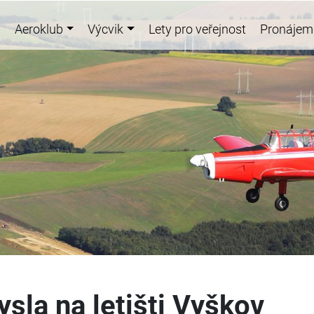
Aeroklub
Výcvik
Lety pro veřejnost
Pronájem
ysla na letišti Vyškov