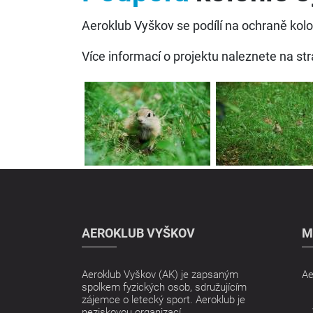
Aeroklub Vyškov se podílí na ochraně kol
Více informací o projektu naleznete na s
AEROKLUB VYŠKOV
M
Aeroklub Vyškov (AK) je zapsaným
Ae
spolkem fyzických osob, sdružujícím
zájemce o letecký sport. Aeroklub je
neziskovou organizací.