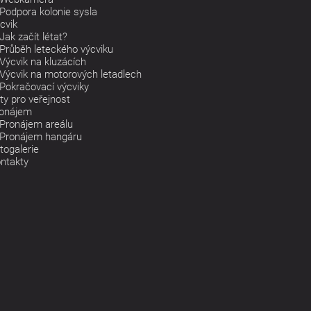
Podpora kolonie sysla
cvik
Jak začít létat?
Průběh leteckého výcviku
Výcvik na kluzácích
Výcvik na motorových letadlech
Pokračovací výcviky
ty pro veřejnost
onájem
Pronájem areálu
Pronájem hangáru
togalerie
ntakty