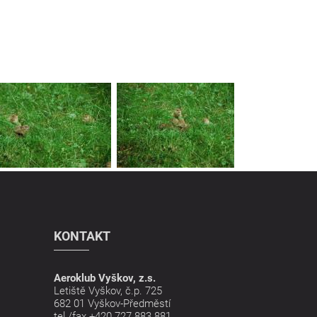
KONTAKT
Aeroklub Vyškov, z.s.
Letiště Vyškov, č.p. 725
682 01 Vyškov-Předměstí
tel./fax
+420 727 883 881