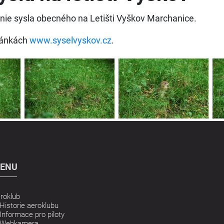
onie sysla obecného na Letišti Vyškov Marchanice.
tránkách
www.syselvyskov.cz
.
ENU
roklub
Historie aeroklubu
Informace pro piloty
Webkamera